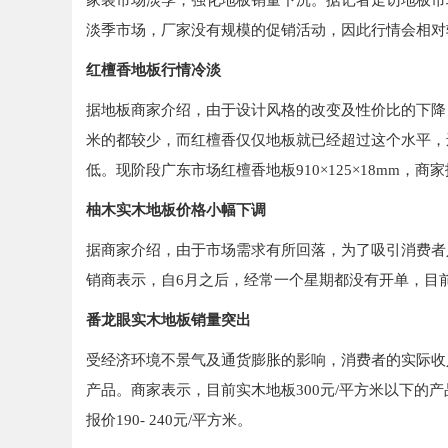
家装市场淡季，强化地板销量下沉。据记者走访地板市
淡季市场，厂家没有规模的促销活动，因此行情会相对较
红檀香地板行情冷淡
据地板商家介绍，由于设计风格的改变及性价比的下降
米的都较少，而红檀香仅仅地板就已经超过这个水平，
低。现阶段广东市场红檀香地板910×125×18mm，商家报
柚木实木地板价格小幅下调
据商家介绍，由于市场需求有所回落，为了吸引消费者
销商表示，自6月之后，经常一个星期都没有开单，目前主要
番龙眼实木地板销量突出
受经济环境不景气及通货膨胀的影响，消费者的实际收
产品。商家表示，目前实木地板300元/平方米以下的产
报价190- 240元/平方米。