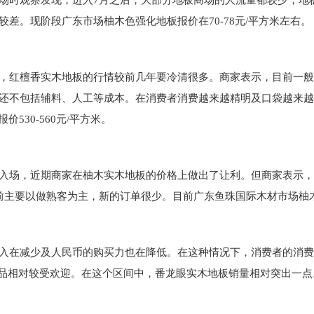
场时观察发现，进入7月之后，大部分地板商场的人流量都较少，地
差。现阶段广东市场柚木色强化地板报价在70-78元/平方米左右。
，红檀香实木地板的行情较前几年要冷清很多。商家表示，目前一般家
还不包括辅料、人工等成本。在消费者消费越来越精明及口袋越来越
价530-560元/平方米。
入场，近期商家在柚木实木地板的价格上做出了让利。但商家表示，
以做熟客为主，新的订单很少。目前广东鱼珠国际木材市场柚木实木地板 
入在减少及人民币的购买力也在降低。在这种情况下，消费者的消费
品相对较受欢迎。在这个区间中，番龙眼实木地板销量相对突出一点。现