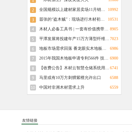
全国规模以上建材家居卖场11月销售额约609亿元
10992
嚣张的“盗木贼”：现场进行木材初加工
10531
木材人必备工具书 | 一套有价值携带方便的《世界商用木材名典》
8905
平潭发展将投建年产15万方薄型纤维板生产线项目
7023
地板市场需求回落 番龙眼实木地板销量突出
6986
2015年我国木地板申请专利566件 技术创新得到行业重视
6900
【收费公告】木材云智慧仓储系统用户有偿服务收费通知
6741
马里或有10万方刺猬紫檀允许出口
6588
中国对非洲木材需求上升
6559
友情链接