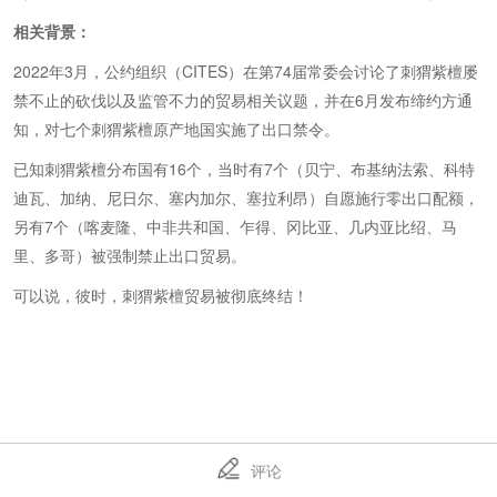
相关背景：
2022年3月，公约组织（CITES）在第74届常委会讨论了刺猬紫檀屡
禁不止的砍伐以及监管不力的贸易相关议题，并在6月发布缔约方通
知，对七个刺猬紫檀原产地国实施了出口禁令。
已知刺猬紫檀分布国有16个，当时有7个（贝宁、布基纳法索、科特
迪瓦、加纳、尼日尔、塞内加尔、塞拉利昂）自愿施行零出口配额，
另有7个（喀麦隆、中非共和国、乍得、冈比亚、几内亚比绍、马
里、多哥）被强制禁止出口贸易。
可以说，彼时，刺猬紫檀贸易被彻底终结！
评论