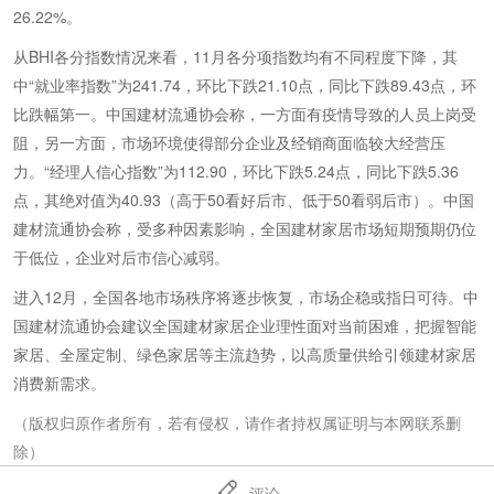
26.22%。
从BHI各分指数情况来看，11月各分项指数均有不同程度下降，其
中“就业率指数”为241.74，环比下跌21.10点，同比下跌89.43点，环
比跌幅第一。中国建材流通协会称，一方面有疫情导致的人员上岗受
阻，另一方面，市场环境使得部分企业及经销商面临较大经营压
力。“经理人信心指数”为112.90，环比下跌5.24点，同比下跌5.36
点，其绝对值为40.93（高于50看好后市、低于50看弱后市）。中国
建材流通协会称，受多种因素影响，全国建材家居市场短期预期仍位
于低位，企业对后市信心减弱。
进入12月，全国各地市场秩序将逐步恢复，市场企稳或指日可待。中
国建材流通协会建议全国建材家居企业理性面对当前困难，把握智能
家居、全屋定制、绿色家居等主流趋势，以高质量供给引领建材家居
消费新需求。
（版权归原作者所有，若有侵权，请作者持权属证明与本网联系删
除）
评论